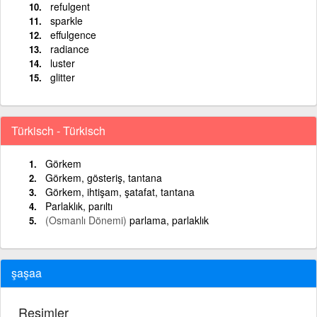
refulgent
sparkle
effulgence
radiance
luster
glitter
Türkisch - Türkisch
Görkem
Görkem, gösteriş, tantana
Görkem, ihtişam, şatafat, tantana
Parlaklık, parıltı
(Osmanlı Dönemi)
parlama, parlaklık
şaşaa
Resimler