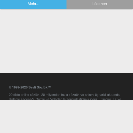
Mehr...
Löschen
© 1999-2026 Sesli Sözlük™
20 dilde online sözlük. 20 milyondan fazla sözcük ve anlamı üç farklı aksanda
dinleme seçeneği. Cümle ve Videolar ile zenginleştirilmiş içerik. Etimoloji, Eş ve
Zıt anlamlar, kelime okunuşları ve günün kelimesi. Yazım Türkçeleştirici ile hatalı
Türkçe metinleri düzeltme. iOS, Android ve Windows mobil platformlarda online
ve offline sözlük programları. Sesli Sözlük garantisinde Profesyonel çeviri
hizmetleri. İngilizce kelime haznenizi arttıracak kelime oyunları. Ayarlar
bölümünü kullarak çevirisini görmek istediğiniz sözlükleri seçme ve aynı
zamanda sözlüklerin gösterim sırasını ayarlama imkanı. Kelimelerin
seslendirilişini otomatik dinlemek için ayarlardan isteğiniz aksanı seçebilirsiniz.