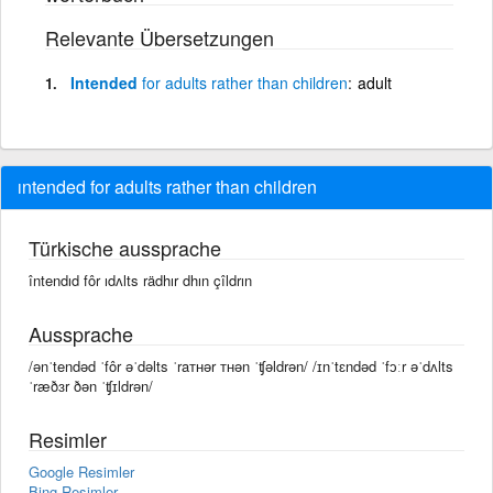
Relevante Übersetzungen
Intended
for
adults
rather
than
children
adult
ıntended for adults rather than children
Türkische aussprache
întendıd fôr ıdʌlts rädhır dhın çîldrın
Aussprache
/ənˈtendəd ˈfôr əˈdəlts ˈraᴛʜər ᴛʜən ˈʧəldrən/ /ɪnˈtɛndəd ˈfɔːr əˈdʌlts
ˈræðɜr ðən ˈʧɪldrən/
Resimler
Google Resimler
Bing Resimler