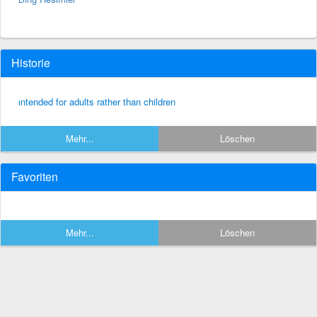
Historie
ıntended for adults rather than children
Mehr...
Löschen
Favoriten
Mehr...
Löschen