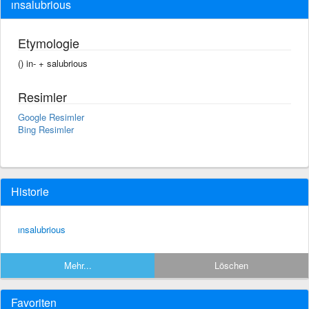
ınsalubrious
Etymologie
() in- +‎ salubrious
Resimler
Google Resimler
Bing Resimler
Historie
ınsalubrious
Mehr...
Löschen
Favoriten