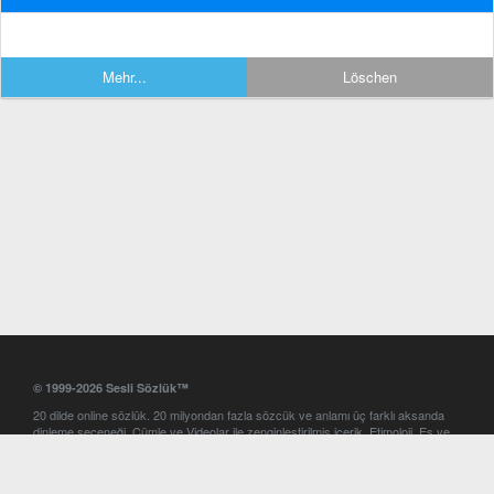
Mehr...
Löschen
© 1999-2026 Sesli Sözlük™
20 dilde online sözlük. 20 milyondan fazla sözcük ve anlamı üç farklı aksanda
dinleme seçeneği. Cümle ve Videolar ile zenginleştirilmiş içerik. Etimoloji, Eş ve
Zıt anlamlar, kelime okunuşları ve günün kelimesi. Yazım Türkçeleştirici ile hatalı
Türkçe metinleri düzeltme. iOS, Android ve Windows mobil platformlarda online
ve offline sözlük programları. Sesli Sözlük garantisinde Profesyonel çeviri