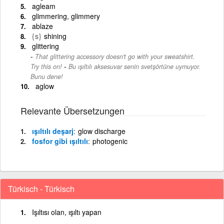
agleam
glimmering, glimmery
ablaze
{s}
shining
glittering
That glittering accessory doesn't go with your sweatshirt.
-
Try this on!
Bu ışıltılı aksesuvar senin svetşörtüne uymuyor.
Bunu dene!
aglow
Relevante Übersetzungen
ışıltılı deşarj
glow discharge
fosfor gibi ışıltılı
photogenic
Türkisch - Türkisch
Işıltısı olan, ışıltı yapan