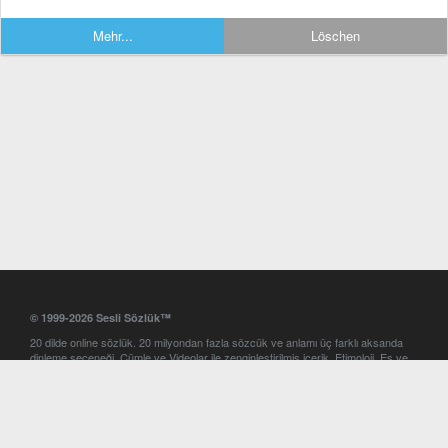
Mehr...
Löschen
© 1999-2026 Sesli Sözlük™
20 dilde online sözlük. 20 milyondan fazla sözcük ve anlamı üç farklı aksanda
dinleme seçeneği. Cümle ve Videolar ile zenginleştirilmiş içerik. Etimoloji, Eş ve
Zıt anlamlar, kelime okunuşları ve günün kelimesi. Yazım Türkçeleştirici ile hatalı
Türkçe metinleri düzeltme. iOS, Android ve Windows mobil platformlarda online
ve offline sözlük programları. Sesli Sözlük garantisinde Profesyonel çeviri
hizmetleri. İngilizce kelime haznenizi arttıracak kelime oyunları. Ayarlar
bölümünü kullarak çevirisini görmek istediğiniz sözlükleri seçme ve aynı
zamanda sözlüklerin gösterim sırasını ayarlama imkanı. Kelimelerin