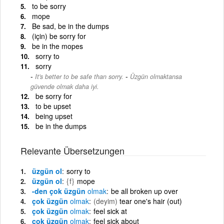
to be sorry
mope
Be sad, be in the dumps
(için) be sorry for
be in the mopes
sorry to
sorry
-
It's better to be safe than sorry.
Üzgün olmaktansa
güvende olmak daha iyi.
be sorry for
to be upset
being upset
be in the dumps
Relevante Übersetzungen
üzgün ol
sorry to
üzgün ol
{f}
mope
-den çok üzgün
olmak
be all broken up over
çok üzgün
olmak
(deyim)
tear one's hair (out)
çok üzgün
olmak
feel sick at
çok üzgün
olmak
feel sick about