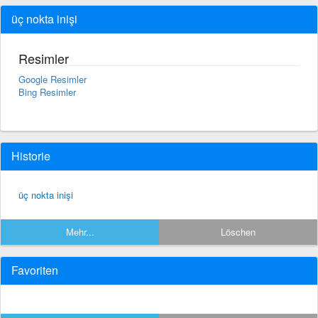
üç nokta inişi
Resimler
Google Resimler
Bing Resimler
Historie
üç nokta inişi
Mehr...
Löschen
Favoriten