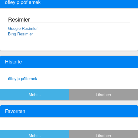
öfleyip pöflemek
Resimler
Google Resimler
Bing Resimler
Historie
öfleyip pöflemek
Mehr...
Löschen
Favoriten
Mehr...
Löschen