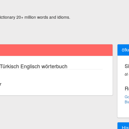
ictionary 20+ million words and idioms.
öfke
S
Türkisch Englisch wörterbuch
öf·
r
R
Go
Bi
His