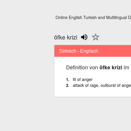
Online English Turkish and Multilingual D
öfke krizi
Türkisch - Englisch
Definition von
im 
öfke krizi
fit of anger
attack of rage, outburst of ange