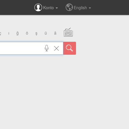
Konto
English
ç
ı
ğ
ö
ş
ü
â