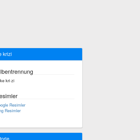
 krizi
ilbentrennung
ke kri·zi
esimler
ogle Resimler
ng Resimler
torie