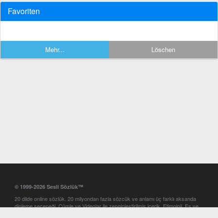
Favoriten
Mehr...
Löschen
© 1999-2026 Sesli Sözlük™
20 dilde online sözlük. 20 milyondan fazla sözcük ve anlamı üç farklı aksanda
dinleme seçeneği. Cümle ve Videolar ile zenginleştirilmiş içerik. Etimoloji, Eş ve
Zıt anlamlar, kelime okunuşları ve günün kelimesi. Yazım Türkçeleştirici ile hatalı