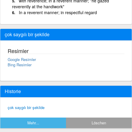
with reverence; in a reverent manner; "he gazed
reverently at the handiwork"
In a reverent manner; in respectful regard
çok saygılı bir şekilde
Resimler
Google Resimler
Bing Resimler
Historie
çok saygılı bir şekilde
Mehr...
Löschen