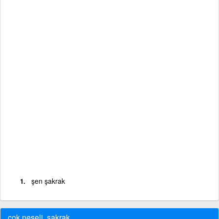
şen şakrak
çok neşeli, şakrak