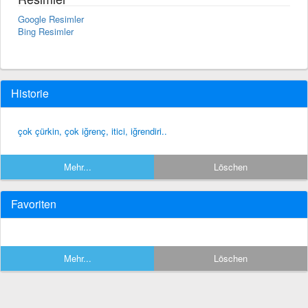
Google Resimler
Bing Resimler
Historie
çok çürkin, çok iğrenç, itici, iğrendiri..
Mehr...
Löschen
Favoriten
Mehr...
Löschen