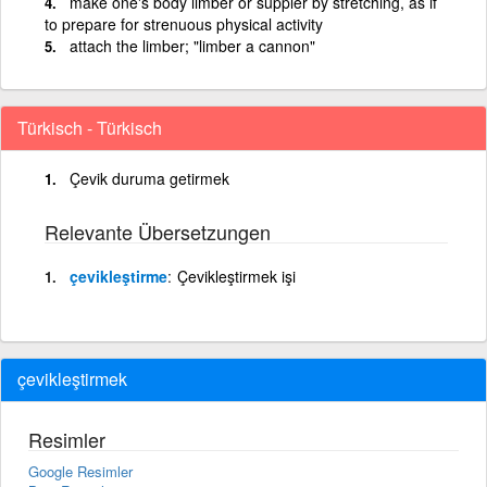
make one's body limber or suppler by stretching, as if
to prepare for strenuous physical activity
attach the limber; "limber a cannon"
Türkisch - Türkisch
Çevik duruma getirmek
Relevante Übersetzungen
çevikleştirme
Çevikleştirmek işi
çevikleştirmek
Resimler
Google Resimler