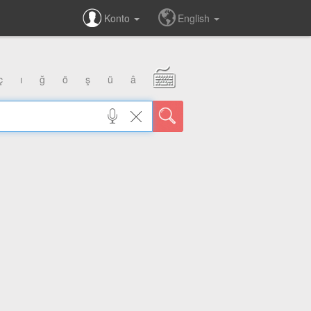
Konto
English
ç
ı
ğ
ö
ş
ü
â