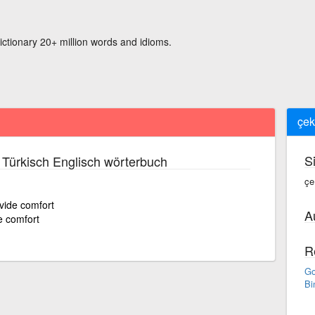
ictionary 20+ million words and idioms.
çek
S
Türkisch Englisch wörterbuch
çe
vide comfort
A
e comfort
R
Go
Bi