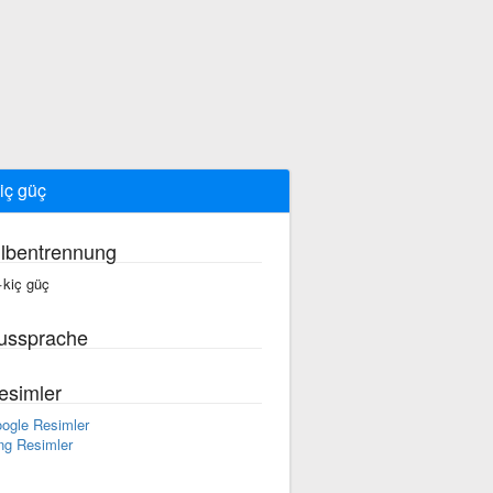
iç güç
ilbentrennung
·kiç güç
ussprache
esimler
ogle Resimler
ng Resimler