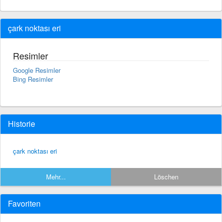
çark noktası eri
Resimler
Google Resimler
Bing Resimler
Historie
çark noktası eri
Mehr...
Löschen
Favoriten