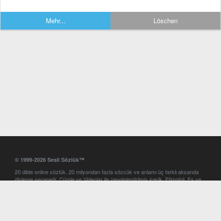
Mehr...
Löschen
© 1999-2026 Sesli Sözlük™
20 dilde online sözlük. 20 milyondan fazla sözcük ve anlamı üç farklı aksanda
dinleme seçeneği. Cümle ve Videolar ile zenginleştirilmiş içerik. Etimoloji, Eş ve
Zıt anlamlar, kelime okunuşları ve günün kelimesi. Yazım Türkçeleştirici ile hatalı
Türkçe metinleri düzeltme. iOS, Android ve Windows mobil platformlarda online
ve offline sözlük programları. Sesli Sözlük garantisinde Profesyonel çeviri
hizmetleri. İngilizce kelime haznenizi arttıracak kelime oyunları. Ayarlar
bölümünü kullarak çevirisini görmek istediğiniz sözlükleri seçme ve aynı