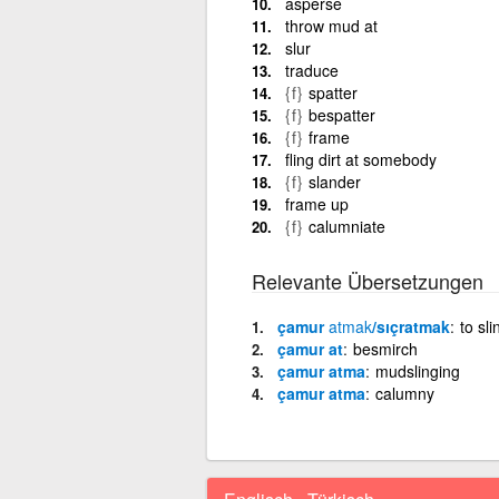
asperse
throw mud at
slur
traduce
{f}
spatter
{f}
bespatter
{f}
frame
fling dirt at somebody
{f}
slander
frame up
{f}
calumniate
Relevante Übersetzungen
çamur
atmak
/sıçratmak
to sli
çamur at
besmirch
çamur atma
mudslinging
çamur atma
calumny