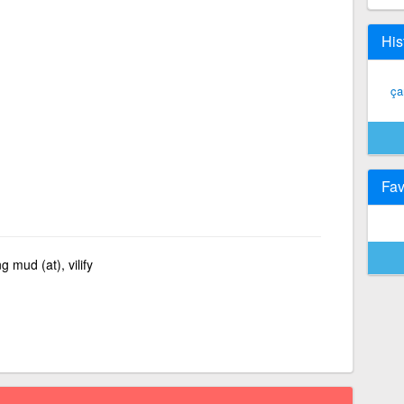
His
ça
Fav
ng mud (at), vilify