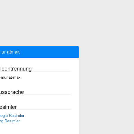
ur atmak
ilbentrennung
·mur at·mak
ussprache
esimler
ogle Resimler
ng Resimler