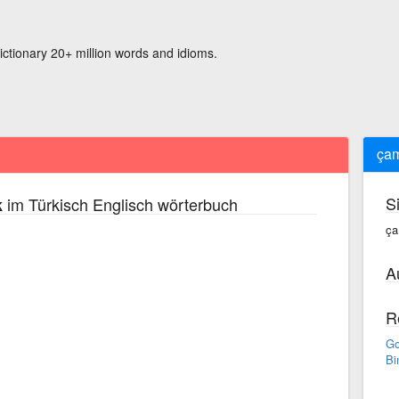
ictionary 20+ million words and idioms.
çam
S
im Türkisch Englisch wörterbuch
k
ça
A
R
Go
Bi