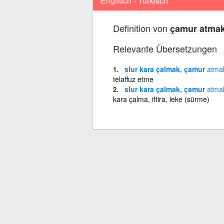
Englisch - Türkisch
Definition von
çamur atma
Relevante Übersetzungen
slur kara çalmak, çamur
atma
telaffuz etme
slur kara çalmak, çamur
atma
kara çalma, iftira, leke (sürme)