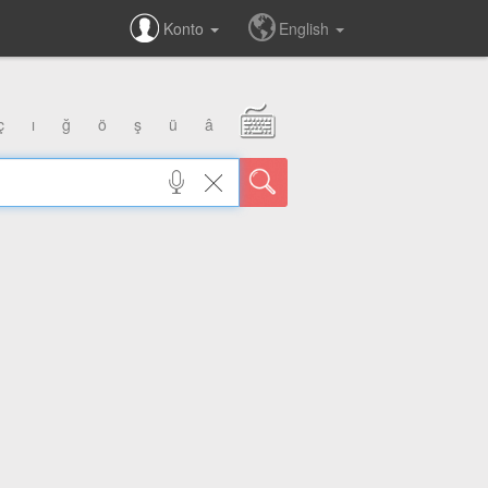
Konto
English
ç
ı
ğ
ö
ş
ü
â