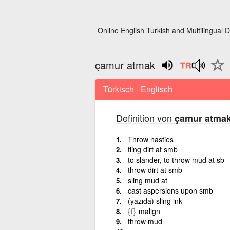
Online English Turkish and Multilingual D
çamur atmak
Türkisch - Englisch
Definition von
çamur atma
Throw nasties
fling dirt at smb
to slander, to throw mud at sb
throw dirt at smb
sling mud at
cast aspersions upon smb
(yazıda) sling ink
{f}
malign
throw mud