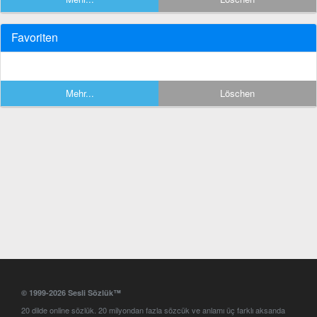
Favoriten
Mehr...
Löschen
© 1999-2026 Sesli Sözlük™
20 dilde online sözlük. 20 milyondan fazla sözcük ve anlamı üç farklı aksanda