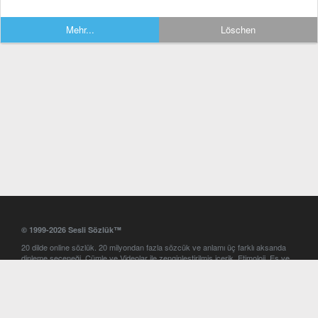
Mehr...
Löschen
© 1999-2026 Sesli Sözlük™
20 dilde online sözlük. 20 milyondan fazla sözcük ve anlamı üç farklı aksanda
dinleme seçeneği. Cümle ve Videolar ile zenginleştirilmiş içerik. Etimoloji, Eş ve
Zıt anlamlar, kelime okunuşları ve günün kelimesi. Yazım Türkçeleştirici ile hatalı
Türkçe metinleri düzeltme. iOS, Android ve Windows mobil platformlarda online
ve offline sözlük programları. Sesli Sözlük garantisinde Profesyonel çeviri
hizmetleri. İngilizce kelime haznenizi arttıracak kelime oyunları. Ayarlar
bölümünü kullarak çevirisini görmek istediğiniz sözlükleri seçme ve aynı