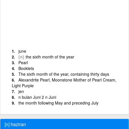
june
{n}
the sixth month of the year
Pearl
Booklets
The sixth month of the year, containing thirty days
Alexandrite Pearl, Moonstone Mother of Pearl Cream,
Light Purple
jen
n bulan Juni 2 n Juni
the month following May and preceding July
[n] haziran