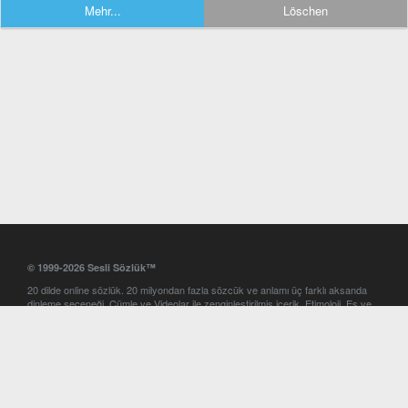
Mehr...
Löschen
© 1999-2026 Sesli Sözlük™
20 dilde online sözlük. 20 milyondan fazla sözcük ve anlamı üç farklı aksanda
dinleme seçeneği. Cümle ve Videolar ile zenginleştirilmiş içerik. Etimoloji, Eş ve
Zıt anlamlar, kelime okunuşları ve günün kelimesi. Yazım Türkçeleştirici ile hatalı
Türkçe metinleri düzeltme. iOS, Android ve Windows mobil platformlarda online
ve offline sözlük programları. Sesli Sözlük garantisinde Profesyonel çeviri
hizmetleri. İngilizce kelime haznenizi arttıracak kelime oyunları. Ayarlar
bölümünü kullarak çevirisini görmek istediğiniz sözlükleri seçme ve aynı
zamanda sözlüklerin gösterim sırasını ayarlama imkanı. Kelimelerin
seslendirilişini otomatik dinlemek için ayarlardan isteğiniz aksanı seçebilirsiniz.