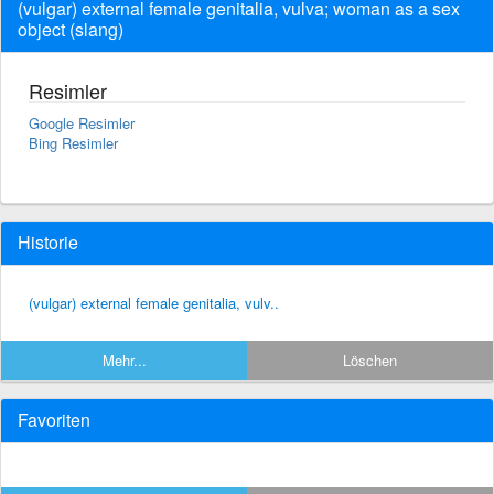
(vulgar) external female genitalia, vulva; woman as a sex
object (slang)
Resimler
Google Resimler
Bing Resimler
Historie
(vulgar) external female genitalia, vulv..
Mehr...
Löschen
Favoriten