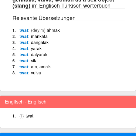
im Englisch Türkisch wörterbuch
(slang)
Relevante Übersetzungen
twat
(deyim)
ahmak
twat
mankafa
twat
dangalak
twat
yarak
twat
dalyarak
twat
sik
twat
am, amcik
twat
vulva
Englisch - Englisch
{i}
twat