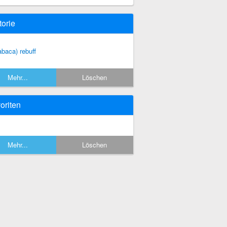
torie
abaca) rebuff
Mehr...
Löschen
oriten
Mehr...
Löschen