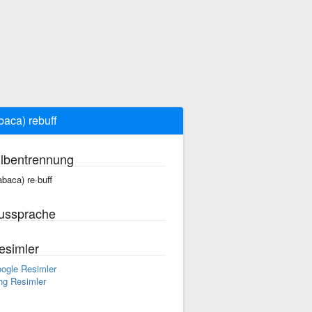
baca) rebuff
ilbentrennung
abaca) re·buff
ussprache
esimler
ogle Resimler
ng Resimler