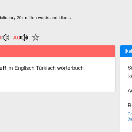
ictionary 20+ million words and idioms.
(ka
S
im Englisch Türkisch wörterbuch
uff
(k
A
R
Go
Bi