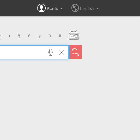
Konto
English
ç
ı
ğ
ö
ş
ü
â