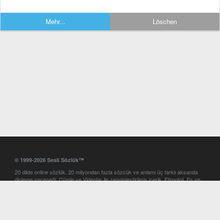
Mehr...
Löschen
© 1999-2026 Sesli Sözlük™
20 dilde online sözlük. 20 milyondan fazla sözcük ve anlamı üç farklı aksanda
dinleme seçeneği. Cümle ve Videolar ile zenginleştirilmiş içerik. Etimoloji, Eş ve
Zıt anlamlar, kelime okunuşları ve günün kelimesi. Yazım Türkçeleştirici ile hatalı
Türkçe metinleri düzeltme. iOS, Android ve Windows mobil platformlarda online
ve offline sözlük programları. Sesli Sözlük garantisinde Profesyonel çeviri
hizmetleri. İngilizce kelime haznenizi arttıracak kelime oyunları. Ayarlar
bölümünü kullarak çevirisini görmek istediğiniz sözlükleri seçme ve aynı