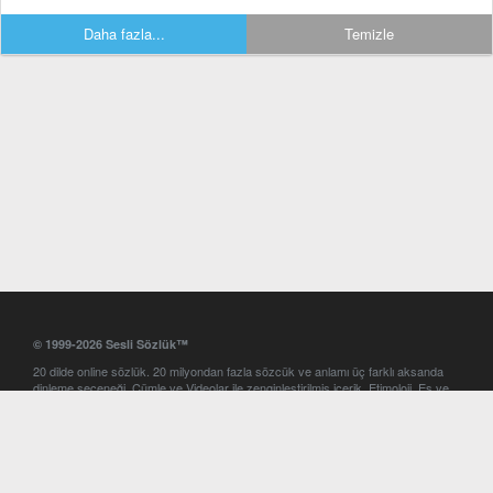
Daha fazla...
Temizle
© 1999-2026 Sesli Sözlük™
20 dilde online sözlük. 20 milyondan fazla sözcük ve anlamı üç farklı aksanda
dinleme seçeneği. Cümle ve Videolar ile zenginleştirilmiş içerik. Etimoloji, Eş ve
Zıt anlamlar, kelime okunuşları ve günün kelimesi. Yazım Türkçeleştirici ile hatalı
Türkçe metinleri düzeltme. iOS, Android ve Windows mobil platformlarda online
ve offline sözlük programları. Sesli Sözlük garantisinde Profesyonel çeviri
hizmetleri. İngilizce kelime haznenizi arttıracak kelime oyunları. Ayarlar
bölümünü kullarak çevirisini görmek istediğiniz sözlükleri seçme ve aynı
zamanda sözlüklerin gösterim sırasını ayarlama imkanı. Kelimelerin