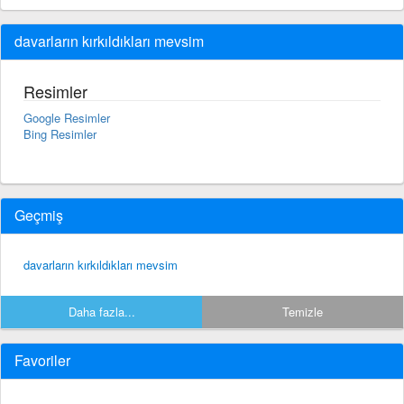
davarların kırkıldıkları mevsim
Resimler
Google Resimler
Bing Resimler
Geçmiş
davarların kırkıldıkları mevsim
Daha fazla...
Temizle
Favoriler