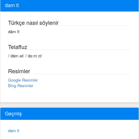
darn it
Türkçe nasıl söylenir
därn ît
Telaffuz
/ˈdärn ət/ /ˈdɑːrn ɪt/
Resimler
Google Resimler
Bing Resimler
Geçmiş
darn it