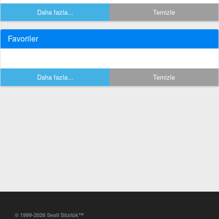
Daha fazla...
Temizle
Favoriler
Daha fazla...
Temizle
© 1999-2026 Sesli Sözlük™