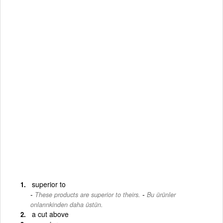
superior to
-
These products are superior to theirs.
Bu ürünler
onlarınkinden daha üstün.
a cut above