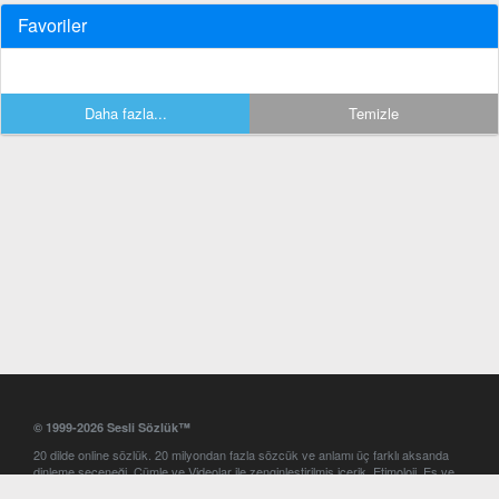
Favoriler
Daha fazla...
Temizle
© 1999-2026 Sesli Sözlük™
20 dilde online sözlük. 20 milyondan fazla sözcük ve anlamı üç farklı aksanda
dinleme seçeneği. Cümle ve Videolar ile zenginleştirilmiş içerik. Etimoloji, Eş ve
Zıt anlamlar, kelime okunuşları ve günün kelimesi. Yazım Türkçeleştirici ile hatalı