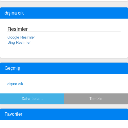
dışına cık
Resimler
Google Resimler
Bing Resimler
Geçmiş
dışına cık
Daha fazla...
Temizle
Favoriler