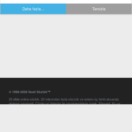
Daha fazla...
Temizle
© 1999-2026 Sesli Sözlük™
20 dilde online sözlük. 20 milyondan fazla sözcük ve anlamı üç farklı aksanda
dinleme seçeneği. Cümle ve Videolar ile zenginleştirilmiş içerik. Etimoloji, Eş ve
Zıt anlamlar, kelime okunuşları ve günün kelimesi. Yazım Türkçeleştirici ile hatalı
Türkçe metinleri düzeltme. iOS, Android ve Windows mobil platformlarda online
ve offline sözlük programları. Sesli Sözlük garantisinde Profesyonel çeviri
hizmetleri. İngilizce kelime haznenizi arttıracak kelime oyunları. Ayarlar
bölümünü kullarak çevirisini görmek istediğiniz sözlükleri seçme ve aynı
zamanda sözlüklerin gösterim sırasını ayarlama imkanı. Kelimelerin