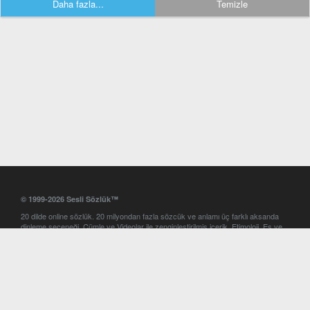
Daha fazla...
Temizle
© 1999-2026 Sesli Sözlük™
20 dilde online sözlük. 20 milyondan fazla sözcük ve anlamı üç farklı aksanda
dinleme seçeneği. Cümle ve Videolar ile zenginleştirilmiş içerik. Etimoloji, Eş ve
Zıt anlamlar, kelime okunuşları ve günün kelimesi. Yazım Türkçeleştirici ile hatalı
Türkçe metinleri düzeltme. iOS, Android ve Windows mobil platformlarda online
ve offline sözlük programları. Sesli Sözlük garantisinde Profesyonel çeviri
hizmetleri. İngilizce kelime haznenizi arttıracak kelime oyunları. Ayarlar
bölümünü kullarak çevirisini görmek istediğiniz sözlükleri seçme ve aynı
zamanda sözlüklerin gösterim sırasını ayarlama imkanı. Kelimelerin
seslendirilişini otomatik dinlemek için ayarlardan isteğiniz aksanı seçebilirsiniz.