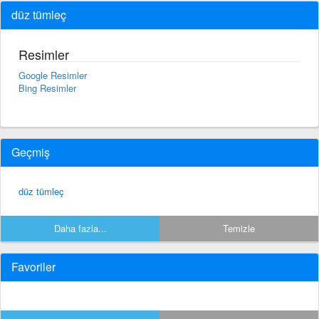
düz tümleç
Resimler
Google Resimler
Bing Resimler
Geçmiş
düz tümleç
Daha fazla...
Temizle
Favoriler