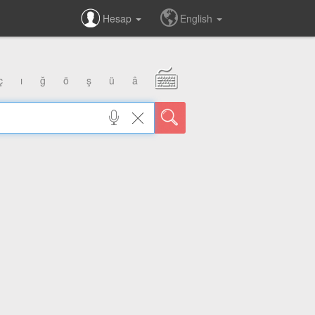
Hesap
English
ç
ı
ğ
ö
ş
ü
â