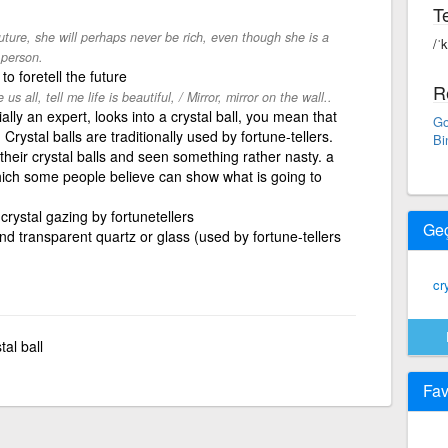
Te
r future, she will perhaps never be rich, even though she is a
/ˈk
 person.
to foretell the future
R
 us all, tell me life is beautiful, / Mirror, mirror on the wall..
lly an expert, looks into a crystal ball, you mean that
Go
 Crystal balls are traditionally used by fortune-tellers.
Bi
heir crystal balls and seen something rather nasty. a
which some people believe can show what is going to
 crystal gazing by fortunetellers
Ge
nd transparent quartz or glass (used by fortune-tellers
cr
tal ball
Fav