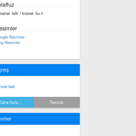
laffuz
rəstəl ˈbôl/ /ˈkrɪstəl ˈbɔːl/
esimler
ogle Resimler
ng Resimler
çmiş
ystal ball
Daha fazla...
Temizle
oriler