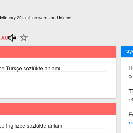
ictionary 20+ million words and idioms.
crys
H
zce Türkçe sözlükte anlamı
Cr
T
krî
E
sh
zce İngilizce sözlükte anlamı