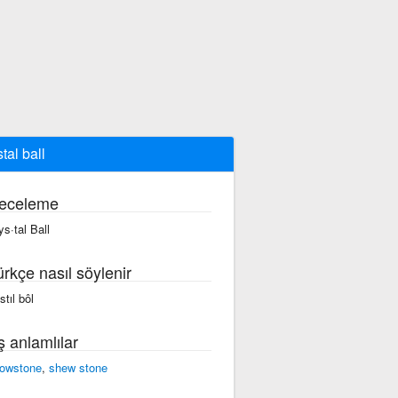
tal ball
eceleme
ys·tal Ball
ürkçe nasıl söylenir
stıl bôl
ş anlamlılar
owstone
,
shew stone