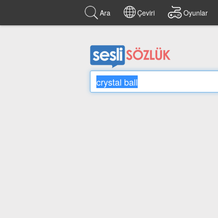
Ara
Çeviri
Oyunlar