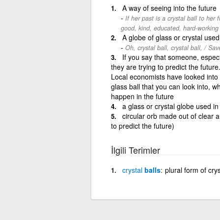
A way of seeing into the future
If her past is a crystal ball to he
good, kind, educated, hard-working
A globe of glass or crystal used 
Oh, crystal ball, crystal ball, / Save
If you say that someone, especia
they are trying to predict the future.
Local economists have looked into t
glass ball that you can look into, 
happen in the future
a glass or crystal globe used in
circular orb made out of clear a
to predict the future)
İlgili Terimler
crystal
balls
plural form of crys