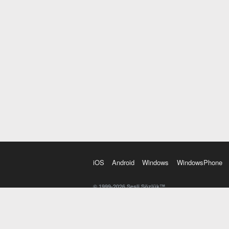
iOS
Android
Windows
WindowsPhone
© 1999-2026 Sesli Sözlük™
20 dilde online sözlük. 20 milyondan fazla sözcük ve anl
kelimesi. Yazım Türkçeleştirici ile hatalı Türkçe metinl
İngilizce kelime haznenizi arttıracak kelime oyunları. 
seslendirilişini otomatik dinlemek için ayarlardan isteğin