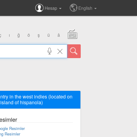
Hesap
English
ç
ı
ğ
ö
ş
ü
â
ntry in the west indies (located on
 island of hispanola)
esimler
ogle Resimler
ng Resimler