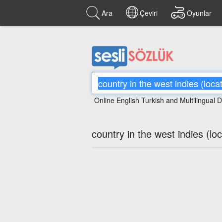
Ara
Çeviri
Oyunlar
Online English Turkish and Multilingual D
country in the west indies (lo