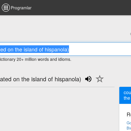
Programlar
ictionary 20+ million words and idioms.
cated on the island of hispanola)
cou
the
R
Go
Bi