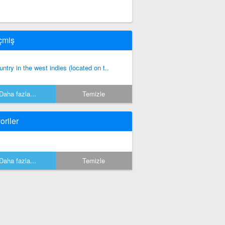
çmiş
untry in the west indies (located on t..
Daha fazla...
Temizle
oriler
Daha fazla...
Temizle