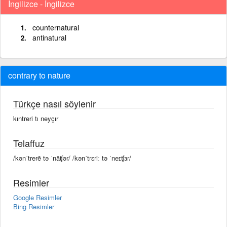
İngilizce - İngilizce
counternatural
antinatural
contrary to nature
Türkçe nasıl söylenir
kıntreri tı neyçır
Telaffuz
/kənˈtrerē tə ˈnāʧər/ /kənˈtrɛriː tə ˈneɪʧɜr/
Resimler
Google Resimler
Bing Resimler