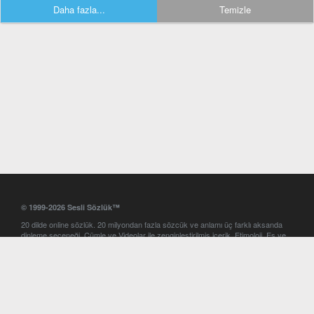
Daha fazla...
Temizle
© 1999-2026 Sesli Sözlük™
20 dilde online sözlük. 20 milyondan fazla sözcük ve anlamı üç farklı aksanda
dinleme seçeneği. Cümle ve Videolar ile zenginleştirilmiş içerik. Etimoloji, Eş ve
Zıt anlamlar, kelime okunuşları ve günün kelimesi. Yazım Türkçeleştirici ile hatalı
Türkçe metinleri düzeltme. iOS, Android ve Windows mobil platformlarda online
ve offline sözlük programları. Sesli Sözlük garantisinde Profesyonel çeviri
hizmetleri. İngilizce kelime haznenizi arttıracak kelime oyunları. Ayarlar
bölümünü kullarak çevirisini görmek istediğiniz sözlükleri seçme ve aynı
zamanda sözlüklerin gösterim sırasını ayarlama imkanı. Kelimelerin
seslendirilişini otomatik dinlemek için ayarlardan isteğiniz aksanı seçebilirsiniz.