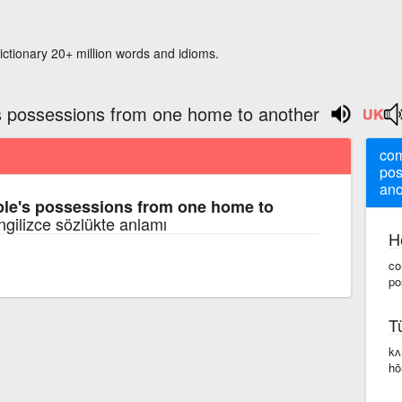
ictionary 20+ million words and idioms.
 possessions from one home to another
com
pos
ano
le's possessions from one home to
İngilizce sözlükte anlamı
H
co
po
T
kʌ
hō