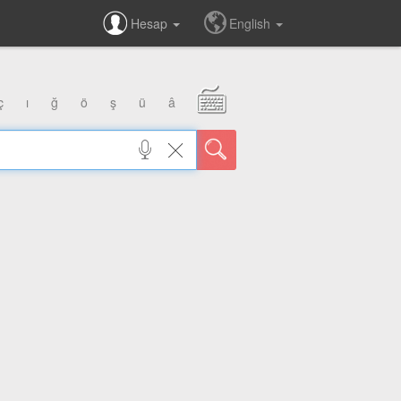
Hesap
English
ç
ı
ğ
ö
ş
ü
â