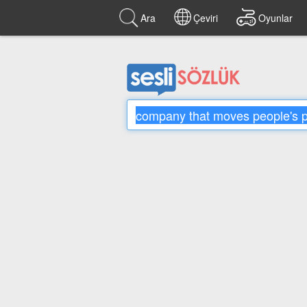
Ara
Çeviri
Oyunlar