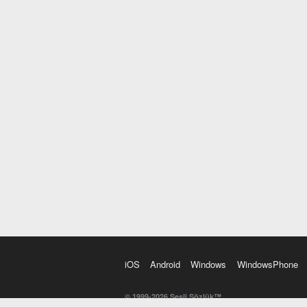
iOS
Android
Windows
WindowsPhone
© 1999-2026 Sesli Sözlük™