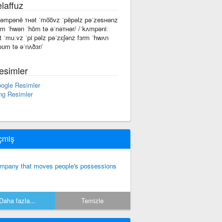
laffuz
kəmpənē ᴛʜət ˈmo͞ovz ˈpēpəlz pəˈzesʜənz
rm ˈhwən ˈhōm tə əˈnəᴛʜər/ /ˈkʌmpəniː
t ˈmuːvz ˈpiːpəlz pəˈzɛʃənz fɜrm ˈhwʌn
oʊm tə əˈnʌðɜr/
esimler
ogle Resimler
ng Resimler
çmiş
mpany that moves people's possessions
Daha fazla...
Temizle