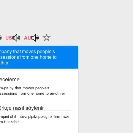
pany that moves people's
sessions from one home to
ther
eceleme
m·pa·ny that moves people's
ssessions from one home to an·oth·er
ürkçe nasıl söylenir
mpıni dhıt muvz pipılz pızeşınz fırm hwʌn
m tı ınʌdhır