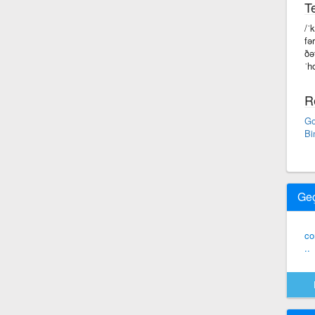
Te
/ˈ
fə
ðə
ˈh
R
Go
Bi
Ge
co
..