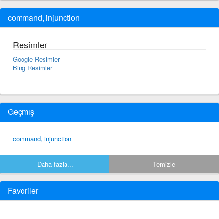
command, injunction
Resimler
Google Resimler
Bing Resimler
Geçmiş
command, injunction
Daha fazla...
Temizle
Favoriler