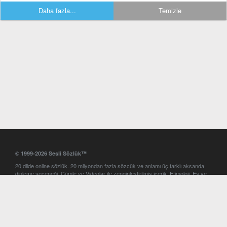
Daha fazla...
Temizle
© 1999-2026 Sesli Sözlük™
20 dilde online sözlük. 20 milyondan fazla sözcük ve anlamı üç farklı aksanda
dinleme seçeneği. Cümle ve Videolar ile zenginleştirilmiş içerik. Etimoloji, Eş ve
Zıt anlamlar, kelime okunuşları ve günün kelimesi. Yazım Türkçeleştirici ile hatalı
Türkçe metinleri düzeltme. iOS, Android ve Windows mobil platformlarda online
ve offline sözlük programları. Sesli Sözlük garantisinde Profesyonel çeviri
hizmetleri. İngilizce kelime haznenizi arttıracak kelime oyunları. Ayarlar
bölümünü kullarak çevirisini görmek istediğiniz sözlükleri seçme ve aynı
zamanda sözlüklerin gösterim sırasını ayarlama imkanı. Kelimelerin
seslendirilişini otomatik dinlemek için ayarlardan isteğiniz aksanı seçebilirsiniz.