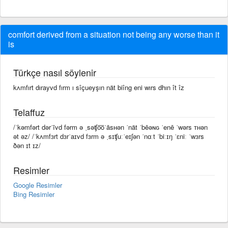
comfort derived from a situation not being any worse than it
is
Türkçe nasıl söylenir
kʌmfırt dırayvd fırm ı sîçueyşın nät biîng eni wırs dhın ît îz
Telaffuz
/ˈkəmfərt dərˈīvd fərm ə ˌsəʧo͞oˈāsʜən ˈnät ˈbēəɴɢ ˈenē ˈwərs ᴛʜən
ət əz/ /ˈkʌmfɜrt dɜrˈaɪvd fɜrm ə ˌsɪʧuːˈeɪʃən ˈnɑːt ˈbiːɪŋ ˈɛniː ˈwɜrs
ðən ɪt ɪz/
Resimler
Google Resimler
Bing Resimler