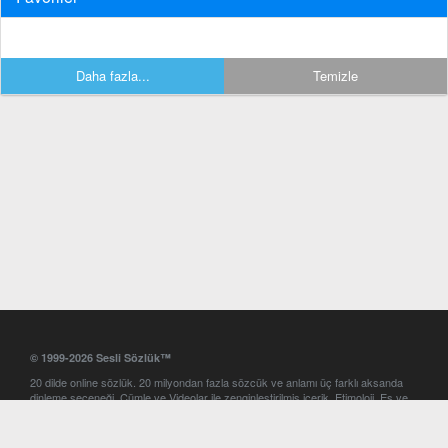
Daha fazla...
Temizle
© 1999-2026 Sesli Sözlük™
20 dilde online sözlük. 20 milyondan fazla sözcük ve anlamı üç farklı aksanda
dinleme seçeneği. Cümle ve Videolar ile zenginleştirilmiş içerik. Etimoloji, Eş ve
Zıt anlamlar, kelime okunuşları ve günün kelimesi. Yazım Türkçeleştirici ile hatalı
Türkçe metinleri düzeltme. iOS, Android ve Windows mobil platformlarda online
ve offline sözlük programları. Sesli Sözlük garantisinde Profesyonel çeviri