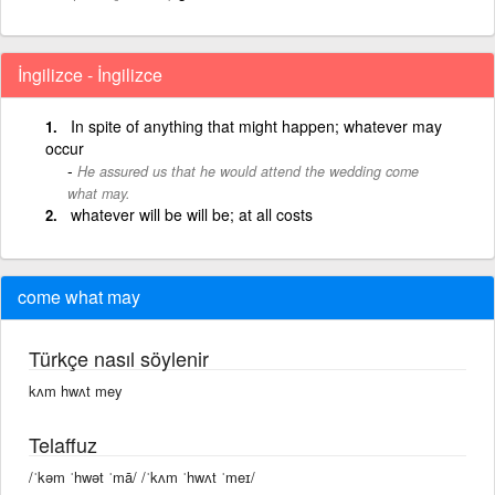
İngilizce - İngilizce
In spite of anything that might happen; whatever may
occur
He assured us that he would attend the wedding come
what may.
whatever will be will be; at all costs
come what may
Türkçe nasıl söylenir
kʌm hwʌt mey
Telaffuz
/ˈkəm ˈhwət ˈmā/ /ˈkʌm ˈhwʌt ˈmeɪ/