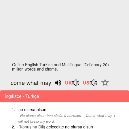
Online English Turkish and Multilingual Dictionary 20+
million words and idioms.
come what may
İngilizce - Türkçe
ne olursa olsun
-
Ne olursa olsun ben sözümü bozmam.
Come what may, I
will not break my word.
(Konuşma Dili)
gelecekte ne olursa olsun