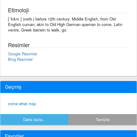
Etimoloji
[ 'k&m ] (verb.) before 12th century. Middle English, from Old
English cuman; akin to Old High German queman to come, Latin
venire, Greek bainein to walk, go.
Resimler
Google Resimler
Bing Resimler
Geçmiş
come what may
Daha fazla...
Temizle
Favoriler