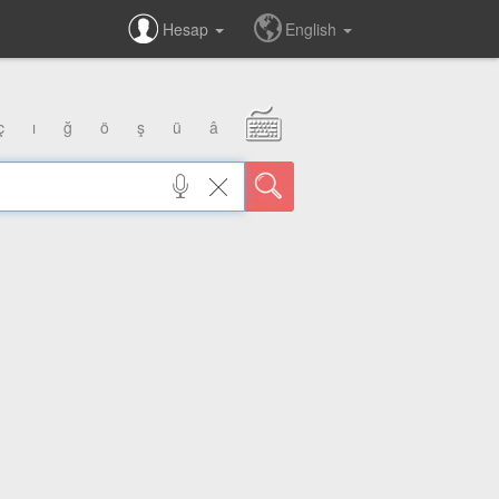
Hesap
English
ç
ı
ğ
ö
ş
ü
â