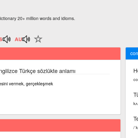
ictionary 20+ million words and idioms.
com
H
İngilizce Türkçe sözlükte anlamı
co
sini vermek, gerçekleşmek
T
kʌ
Te
/ˈ