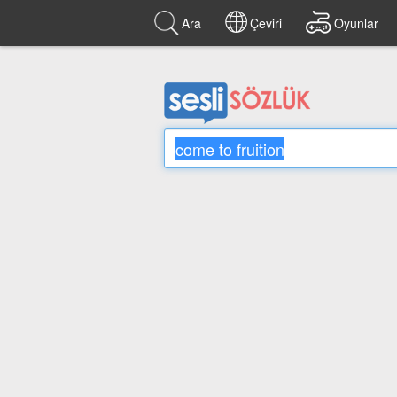
Ara
Çeviri
Oyunlar