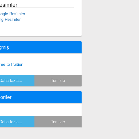
esimler
ogle Resimler
ng Resimler
çmiş
me to fruition
Daha fazla...
Temizle
oriler
Daha fazla...
Temizle