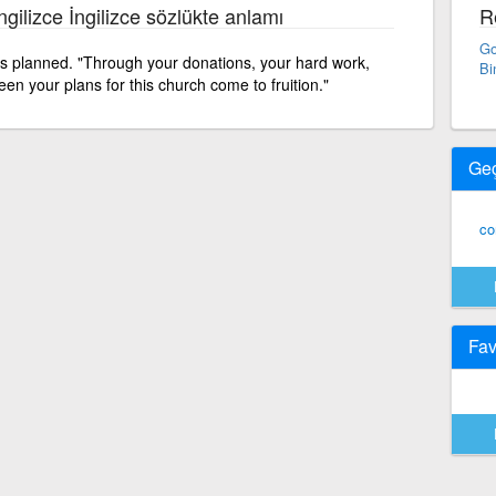
ngilizce İngilizce sözlükte anlamı
R
Go
s planned. "Through your donations, your hard work,
Bi
n your plans for this church come to fruition."
Ge
co
Fav