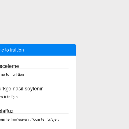
e to fruition
eceleme
me to fru·i·tion
ürkçe nasıl söylenir
m tı fruîşın
laffuz
kəm tə fro͞oˈəsʜən/ /ˈkʌm tə fruːˈɪʃən/