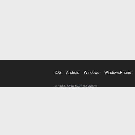
iOS
Android
Windows
WindowsPhone
© 1999-2026 Sesli Sözlük™
20 dilde online sözlük. 20 milyondan fazla sözcük ve anl
kelimesi. Yazım Türkçeleştirici ile hatalı Türkçe metinl
İngilizce kelime haznenizi arttıracak kelime oyunları. 
seslendirilişini otomatik dinlemek için ayarlardan isteğin