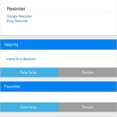
Resimler
Google Resimler
Bing Resimler
Geçmiş
come to a decision
Daha fazla...
Temizle
Favoriler
Daha fazla...
Temizle