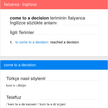
İtalyanca - İngilizce
teriminin İtalyanca
come to a decision
İngilizce sözlükte anlamı
İlgili Terimler
to
come
to
a
decision
reached a decision
come to a decision
Türkçe nasıl söylenir
kʌm tı ı dîsîjın
Telaffuz
/ˈkəm tə ə dəˈsəᴢʜən/ /ˈkʌm tə ə dɪˈsɪʒən/