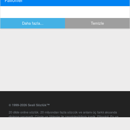
Favoriler
Daha fazla...
Temizle
© 1999-2026 Sesli Sözlük™
20 dilde online sözlük. 20 milyondan fazla sözcük ve anlamı üç farklı aksanda
dinleme seçeneği. Cümle ve Videolar ile zenginleştirilmiş içerik. Etimoloji, Eş ve
Zıt anlamlar, kelime okunuşları ve günün kelimesi. Yazım Türkçeleştirici ile hatalı
Türkçe metinleri düzeltme. iOS, Android ve Windows mobil platformlarda online
ve offline sözlük programları. Sesli Sözlük garantisinde Profesyonel çeviri