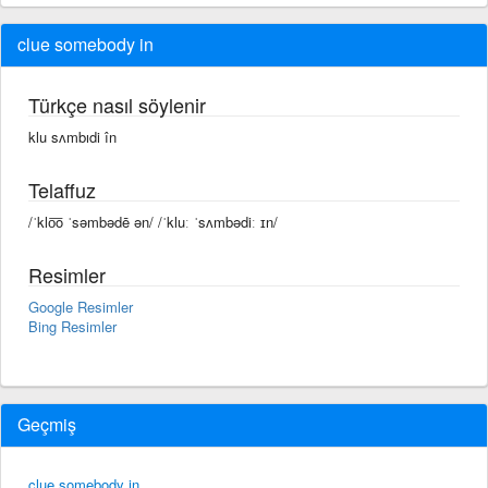
clue somebody in
Türkçe nasıl söylenir
klu sʌmbıdi în
Telaffuz
/ˈklo͞o ˈsəmbədē ən/ /ˈkluː ˈsʌmbədiː ɪn/
Resimler
Google Resimler
Bing Resimler
Geçmiş
clue somebody in