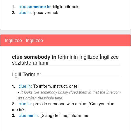
clue
someone
in
bilgilendirmek
clue
in
ipucu vermek
İngilizce - İngilizce
teriminin İngilizce İngilizce
clue somebody in
sözlükte anlamı
İlgili Terimler
clue
in
To inform, instruct, or tell
It looks like somebody finally clued them in that the intercom
was broken the whole time.
clue
in
provide someone with a clue; "Can you clue
me in?
clue
me
in
(Slang) tell me, inform me