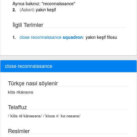
Ayrıca bakınız: "reconnaissance"
(Askeri)
yakın keşif
İlgili Terimler
close
reconnaissance
squadron
yakın keşif filosu
close reconnaissance
Türkçe nasıl söylenir
klōs rikänısıns
Telaffuz
/ˈklōs rēˈkänəsəns/ /ˈkloʊs riːˈkɑːnəsəns/
Resimler