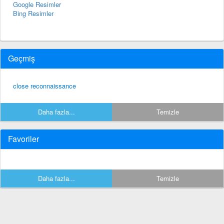
Google Resimler
Bing Resimler
Geçmiş
close reconnaissance
Daha fazla...
Temizle
Favoriler
Daha fazla...
Temizle