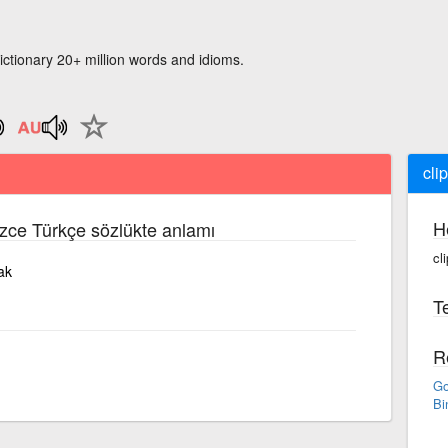
ictionary 20+ million words and idioms.
clip
H
lizce Türkçe sözlükte anlamı
cli
ak
Te
R
Go
Bi