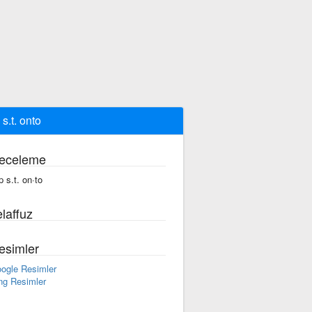
 s.t. onto
eceleme
p s.t. on·to
laffuz
esimler
ogle Resimler
ng Resimler