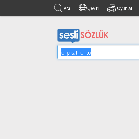
Ara
Çeviri
Oyunlar