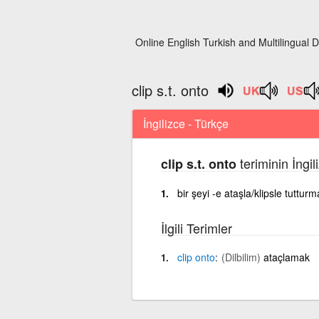
Online English Turkish and Multilingual D
clip s.t. onto
İngilizce - Türkçe
teriminin İngi
clip s.t. onto
bir şeyi -e ataşla/klipsle tutturm
İlgili Terimler
clip
onto
(Dilbilim)
ataçlamak