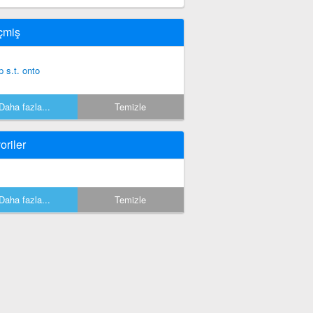
çmiş
p s.t. onto
Daha fazla...
Temizle
oriler
Daha fazla...
Temizle