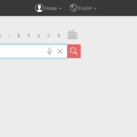
Hesap
English
ç
ı
ğ
ö
ş
ü
â