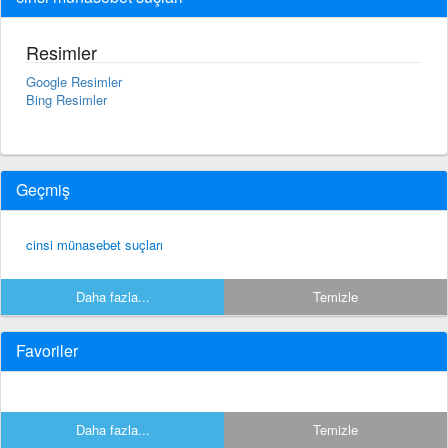
Resimler
Google Resimler
Bing Resimler
Geçmiş
cinsi münasebet suçları
Daha fazla...
Temizle
Favoriler
Daha fazla...
Temizle