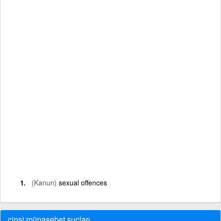
(Kanun)
sexual offences
cinsi münasebet suçları