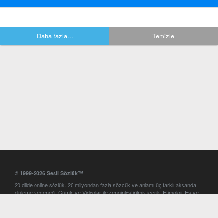
Daha fazla...
Temizle
© 1999-2026 Sesli Sözlük™
20 dilde online sözlük. 20 milyondan fazla sözcük ve anlamı üç farklı aksanda
dinleme seçeneği. Cümle ve Videolar ile zenginleştirilmiş içerik. Etimoloji, Eş ve
Zıt anlamlar, kelime okunuşları ve günün kelimesi. Yazım Türkçeleştirici ile hatalı
Türkçe metinleri düzeltme. iOS, Android ve Windows mobil platformlarda online
ve offline sözlük programları. Sesli Sözlük garantisinde Profesyonel çeviri