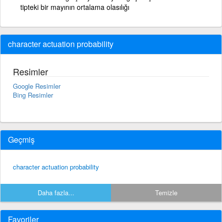
tipteki bir mayının ortalama olasılığı
character actuation probability
Resimler
Google Resimler
Bing Resimler
Geçmiş
character actuation probability
Daha fazla...
Temizle
Favoriler