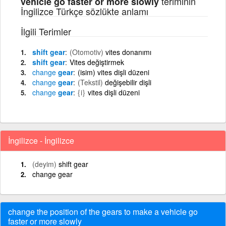
teriminin
vehicle go faster or more slowly
İngilizce Türkçe sözlükte anlamı
İlgili Terimler
shift gear
(Otomotiv)
vites donanımı
shift gear
Vites değiştirmek
change
gear
(isim) vites dişli düzeni
change
gear
(Tekstil)
değişebilir dişli
change
gear
{i}
vites dişli düzeni
İngilizce - İngilizce
(deyim)
shift gear
change gear
change the position of the gears to make a vehicle go
faster or more slowly