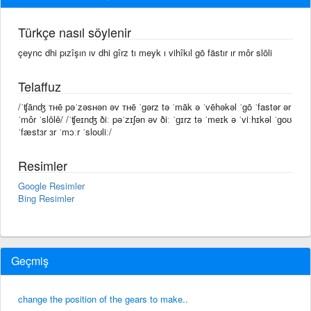
Türkçe nasıl söylenir
çeync dhi pızîşın ıv dhi gîrz tı meyk ı vihîkıl gō fästır ır môr slōli
Telaffuz
/ˈʧānʤ ᴛʜē pəˈzəsʜən əv ᴛʜē ˈgərz tə ˈmāk ə ˈvēhəkəl ˈgō ˈfastər ər
ˈmôr ˈslōlē/ /ˈʧeɪnʤ ðiː pəˈzɪʃən əv ðiː ˈɡɪrz tə ˈmeɪk ə ˈviːhɪkəl ˈɡoʊ
ˈfæstɜr ɜr ˈmɔːr ˈsloʊliː/
Resimler
Google Resimler
Bing Resimler
Geçmiş
change the position of the gears to make..