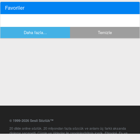
Favoriler
Daha fazla...
Temizle
© 1999-2026 Sesli Sözlük™
20 dilde online sözlük. 20 milyondan fazla sözcük ve anlamı üç farklı aksanda
dinleme seçeneği. Cümle ve Videolar ile zenginleştirilmiş içerik. Etimoloji, Eş ve
Zıt anlamlar, kelime okunuşları ve günün kelimesi. Yazım Türkçeleştirici ile hatalı