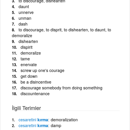
to discourage, dishearten
daunt
unnerve
unman
dash
to discourage, to disprit, to dishearten, to daunt, to
demoralize
dishearten
dispirit
demoralize
tame
enervate
screw up one's courage
get down
be a disincentive
discourage somebody from doing something
discountenance
İlgili Terimler
cesaretini
kırma
demoralization
cesaretini
kırma
damp