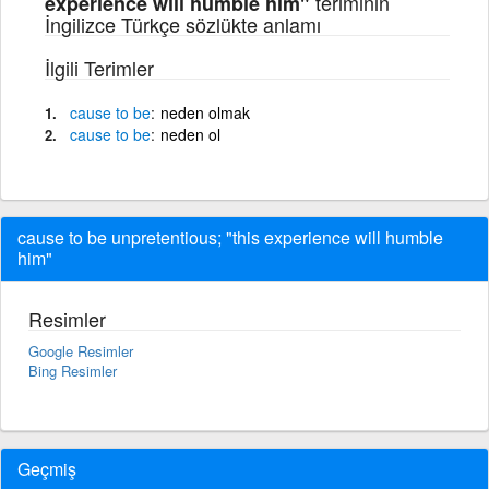
teriminin
experience will humble him"
İngilizce Türkçe sözlükte anlamı
İlgili Terimler
cause
to
be
neden olmak
cause
to
be
neden ol
cause to be unpretentious; "this experience will humble
him"
Resimler
Google Resimler
Bing Resimler
Geçmiş