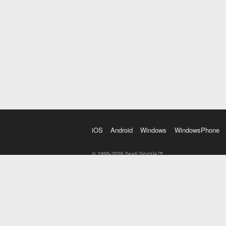
iOS
Android
Windows
WindowsPhone
© 1999-2026 Sesli Sözlük™
20 dilde online sözlük. 20 milyondan fazla sözcük ve anl
kelimesi. Yazım Türkçeleştirici ile hatalı Türkçe metinl
İngilizce kelime haznenizi arttıracak kelime oyunları. 
seslendirilişini otomatik dinlemek için ayarlardan isteğin