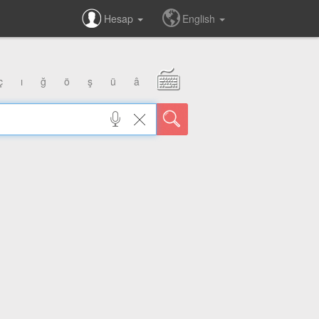
Hesap
English
ç
ı
ğ
ö
ş
ü
â