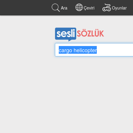
Ara
Çeviri
Oyunlar