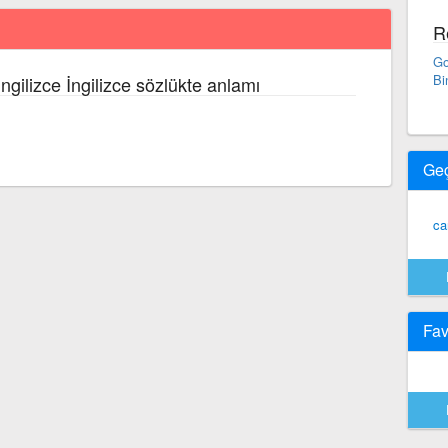
R
Go
Bi
İngilizce İngilizce sözlükte anlamı
Ge
ca
Fav