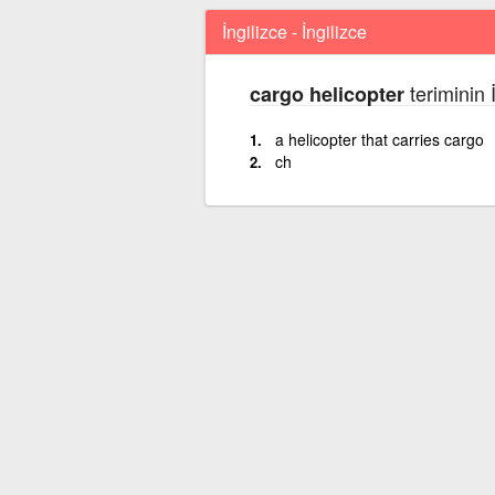
İngilizce - İngilizce
teriminin 
cargo helicopter
a helicopter that carries cargo
ch