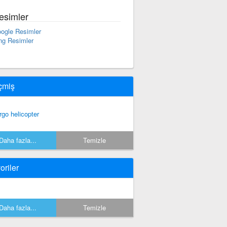
esimler
ogle Resimler
ng Resimler
çmiş
rgo helicopter
Daha fazla...
Temizle
oriler
Daha fazla...
Temizle