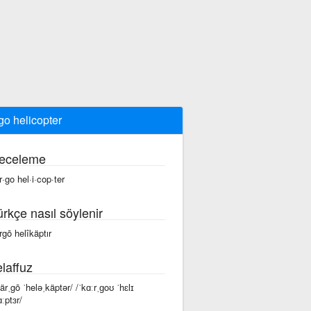
go helicopter
eceleme
r·go hel·i·cop·ter
ürkçe nasıl söylenir
rgō helîkäptır
laffuz
kärˌgō ˈheləˌkäptər/ /ˈkɑːrˌɡoʊ ˈhɛlɪ
ɑːptɜr/