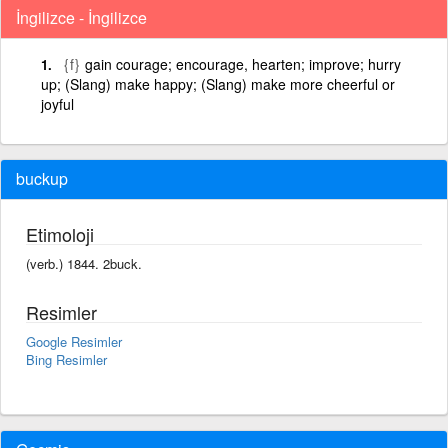
İngilizce - İngilizce
{f}
gain courage; encourage, hearten; improve; hurry
up; (Slang) make happy; (Slang) make more cheerful or
joyful
buckup
Etimoloji
(verb.) 1844. 2buck.
Resimler
Google Resimler
Bing Resimler