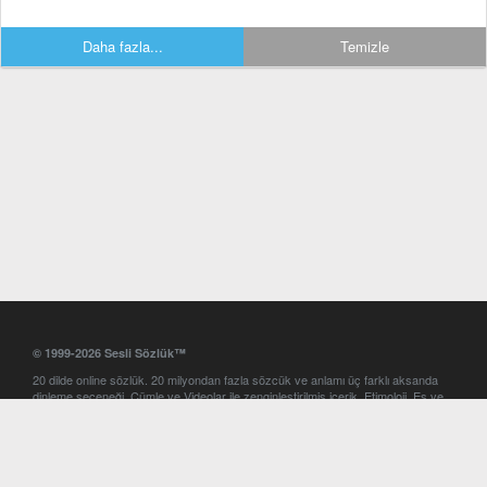
Daha fazla...
Temizle
© 1999-2026 Sesli Sözlük™
20 dilde online sözlük. 20 milyondan fazla sözcük ve anlamı üç farklı aksanda
dinleme seçeneği. Cümle ve Videolar ile zenginleştirilmiş içerik. Etimoloji, Eş ve
Zıt anlamlar, kelime okunuşları ve günün kelimesi. Yazım Türkçeleştirici ile hatalı
Türkçe metinleri düzeltme. iOS, Android ve Windows mobil platformlarda online
ve offline sözlük programları. Sesli Sözlük garantisinde Profesyonel çeviri
hizmetleri. İngilizce kelime haznenizi arttıracak kelime oyunları. Ayarlar
bölümünü kullarak çevirisini görmek istediğiniz sözlükleri seçme ve aynı