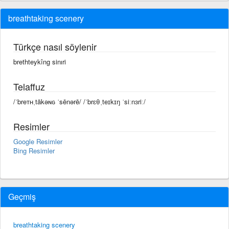
breathtaking scenery
Türkçe nasıl söylenir
brethteykîng sinıri
Telaffuz
/ˈbreᴛʜˌtākəɴɢ ˈsēnərē/ /ˈbrɛθˌteɪkɪŋ ˈsiːnɜriː/
Resimler
Google Resimler
Bing Resimler
Geçmiş
breathtaking scenery